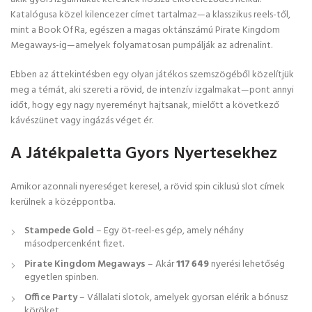
Katalógusa közel kilencezer címet tartalmaz—a klasszikus reels-től,
mint a Book Of Ra, egészen a magas oktánszámú Pirate Kingdom
Megaways-ig—amelyek folyamatosan pumpálják az adrenalint.
Ebben az áttekintésben egy olyan játékos szemszögéből közelítjük
meg a témát, aki szereti a rövid, de intenzív izgalmakat—pont annyi
időt, hogy egy nagy nyereményt hajtsanak, mielőtt a következő
kávészünet vagy ingázás véget ér.
A Játékpaletta Gyors Nyertesekhez
Amikor azonnali nyereséget keresel, a rövid spin ciklusú slot címek
kerülnek a középpontba.
Stampede Gold
– Egy öt‑reel-es gép, amely néhány
másodpercenként fizet.
Pirate Kingdom Megaways
– Akár
117 649
nyerési lehetőség
egyetlen spinben.
Office Party
– Vállalati slotok, amelyek gyorsan elérik a bónusz
köröket.