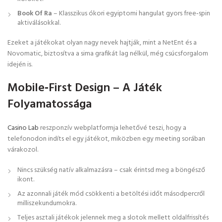
Book Of Ra
– Klasszikus ókori egyiptomi hangulat gyors free‑spin
aktiválásokkal.
Ezeket a játékokat olyan nagy nevek hajtják, mint a NetEnt és a
Novomatic, biztosítva a sima grafikát lag nélkül, még csúcsforgalom
idején is.
Mobile‑First Design – A Játék
Folyamatossága
Casino Lab
reszponzív webplatformja lehetővé teszi, hogy a
telefonodon indíts el egy játékot, miközben egy meeting sorában
várakozol.
Nincs szükség natív alkalmazásra – csak érintsd meg a böngésző
ikont.
Az azonnali játék mód csökkenti a betöltési időt másodpercről
milliszekundumokra.
Teljes asztali játékok jelennek meg a slotok mellett oldalfrissítés