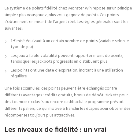
Le système de points fidélité chez Monster Win repose sur un principe
simple : plus vous jouez, plus vous gagnez de points. Ces points
s’obtiennent en misant de l’argent réel. Les règles générales sont les
suivantes :
1 € misé équivaut à un certain nombre de points (variable selon le
type de jeu)
Les jeux à faible volatilité peuvent rapporter moins de points,
tandis que les jackpots progressifs en distribuent plus
Les points ont une date d’expiration, incitant à une utilisation
régulière
Une fois accumulés, ces points peuvent être échangés contre
différents avantages : crédits gratuits, bonus de dépôt, tickets pour
des tournois exclusifs ou encore cashback. Le programme prévoit
différents paliers, ce qui motive à franchir les étapes pour obtenir des
récompenses toujours plus attractives.
Les niveaux de fidélité : un vrai