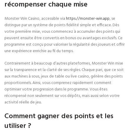
récompenser chaque mise
Monster Win Casino, accessible via
https://monster-win.app
, se
distingue par un système de points fidélité simple et efficace. Dès
votre première mise, vous commencez à accumuler des points qui
peuvent ensuite être convertis en bonus ou avantages exclusifs. Ce
programme est conçu pour valoriser la régularité des joueurs et offrir
une expérience enrichie au fil du temps.
Contrairement à beaucoup d’autres plateformes, Monster Win mise
sur la transparence et la clarté de ses règles. Chaque pari, que ce soit
aux machines à sous, jeux de table ou live casino, génère des points
proportionnels. Ainsi, vous comprenez rapidement comment
optimiser votre progression dans le programme. Vous êtes
récompensé non seulement sur vos dépôts, mais aussi selon votre
activité réelle de jeu.
Comment gagner des points et les
utiliser ?