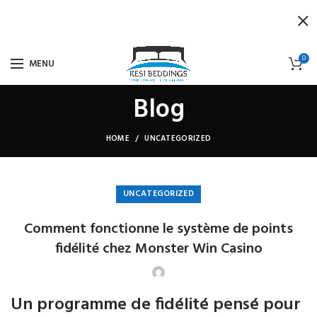
0
MENU
Blog
HOME
UNCATEGORIZED
UNCATEGORIZED
Comment fonctionne le système de points
fidélité chez Monster Win Casino
Un programme de fidélité pensé pour