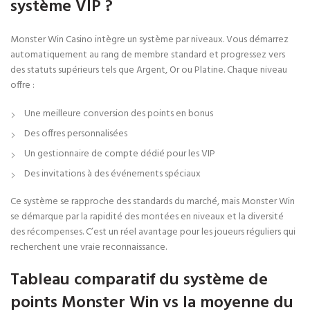
système VIP ?
Monster Win Casino intègre un système par niveaux. Vous démarrez
automatiquement au rang de membre standard et progressez vers
des statuts supérieurs tels que Argent, Or ou Platine. Chaque niveau
offre :
Une meilleure conversion des points en bonus
Des offres personnalisées
Un gestionnaire de compte dédié pour les VIP
Des invitations à des événements spéciaux
Ce système se rapproche des standards du marché, mais Monster Win
se démarque par la rapidité des montées en niveaux et la diversité
des récompenses. C’est un réel avantage pour les joueurs réguliers qui
recherchent une vraie reconnaissance.
Tableau comparatif du système de
points Monster Win vs la moyenne du