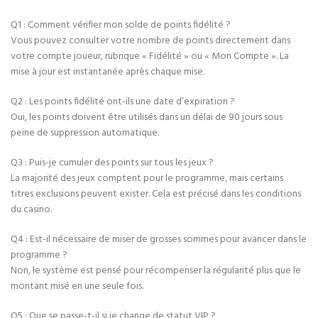
Q1 : Comment vérifier mon solde de points fidélité ?
Vous pouvez consulter votre nombre de points directement dans
votre compte joueur, rubrique « Fidélité » ou « Mon Compte ». La
mise à jour est instantanée après chaque mise.
Q2 : Les points fidélité ont-ils une date d’expiration ?
Oui, les points doivent être utilisés dans un délai de 90 jours sous
peine de suppression automatique.
Q3 : Puis-je cumuler des points sur tous les jeux ?
La majorité des jeux comptent pour le programme, mais certains
titres exclusions peuvent exister. Cela est précisé dans les conditions
du casino.
Q4 : Est-il nécessaire de miser de grosses sommes pour avancer dans le
programme ?
Non, le système est pensé pour récompenser la régularité plus que le
montant misé en une seule fois.
Q5 : Que se passe-t-il si je change de statut VIP ?