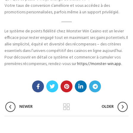
Votre taux de conversion s’améliore et vous accédez à des
promotions personnalisées, parfois même à un support privilégié.
Le système de points fidélité chez Monster Win Casino est un levier
efficace pour rester engagé tout en maximisant ses gains potentiels. Il
allie simplicité, équité et diversité des récompenses – des critères
essentiels dans l’univers compétitif des casinos en ligne aujourd’hui.
Pour découvrir en détail ce système et commencer à cumuler vos
premières récompenses, rendez-vous sur
https://monster-win.app
.
NEWER
OLDER