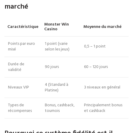
marché
Monster Win
Caractéristique
Moyenne du marché
Casino
Points par euro
1 point (varie
0,5 – 1 point
misé
selon les jeux)
Durée de
90 jours
60 – 120 jours
validité
4 (Standard à
Niveaux VIP
3 niveaux en général
Platine)
Types de
Bonus, cashback,
Principalement bonus
récompenses
tournois
et cashback