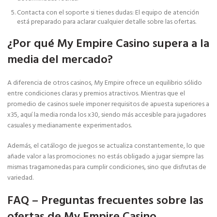
Contacta con el soporte si tienes dudas: El equipo de atención
está preparado para aclarar cualquier detalle sobre las ofertas.
¿Por qué My Empire Casino supera a la
media del mercado?
A diferencia de otros casinos, My Empire ofrece un equilibrio sólido
entre condiciones claras y premios atractivos. Mientras que el
promedio de casinos suele imponer requisitos de apuesta superiores a
x35, aquí la media ronda los x30, siendo más accesible para jugadores
casuales y medianamente experimentados.
Además, el catálogo de juegos se actualiza constantemente, lo que
añade valor a las promociones: no estás obligado a jugar siempre las
mismas tragamonedas para cumplir condiciones, sino que disfrutas de
variedad.
FAQ – Preguntas frecuentes sobre las