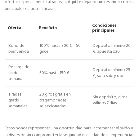
ofertas especialmente atractivas. Aquí te dejamos un resumen con sus
principales características:
Condiciones
Oferta
Beneficio
principales
Bono de
100% hasta 300 € + 50
Depósito mínimo 20
bienvenida
giros
€, apuesta x30
Recarga de
Depósito mínimo 25
fin de
50% hasta 150 €
€, solo sáb. y dom.
semana
Tiradas
20 giros gratis en
Sin depósito, giros
gratis
tragamonedas
válidos 7 días
semanales
seleccionadas
Estos bonos representan una oportunidad para incrementar el saldo y
la diversión sin comprometer la seguridad ni calidad de la experiencia.