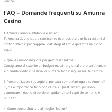
vincite.
FAQ – Domande frequenti su Amunra
Casino
1. Amunra Casino è affidabile e sicuro?
Sì, Amunra Casino opera con licenze riconosciute e utilizza sistemi di
crittografia per proteggere i dati degli utenti e garantire un gioco
equo.
2. Qual è il modo migliore per gestire il bankroll?
Consigliamo di stabilire un budget massimo giornaliero o settimanale
e di suddividerlo in sessioni di puntata. Non inseguire mai le perdite.
3. Posso utilizzare strategie di puntata come Martingale su Amunra?
Sì, ma è importante farlo con cautela. Questi sistemi possono
aumentare il rischio di perdere rapidamente il capitale se non si è
prudenti.
4. Come posso sfruttare al meglio i bonus?