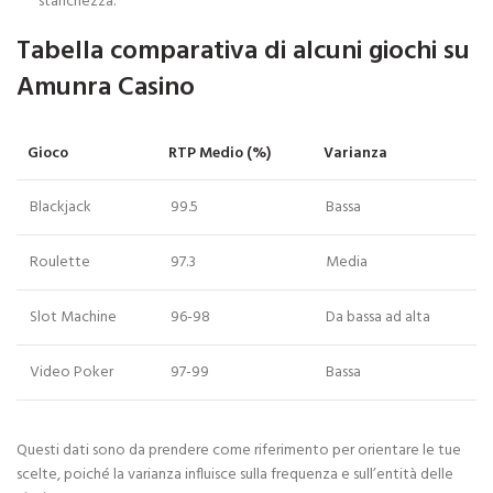
stanchezza.
Tabella comparativa di alcuni giochi su
Amunra Casino
Gioco
RTP Medio (%)
Varianza
Blackjack
99.5
Bassa
Roulette
97.3
Media
Slot Machine
96-98
Da bassa ad alta
Video Poker
97-99
Bassa
Questi dati sono da prendere come riferimento per orientare le tue
scelte, poiché la varianza influisce sulla frequenza e sull’entità delle