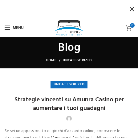
0
MENU
Blog
HOME
UNCATEGORIZED
UNCATEGORIZED
Strategie vincenti su Amunra Casino per
aumentare i tuoi guadagni
Se sei un appassionato di giochi d’azzardo online, conoscere le
strategie giuste su
https://amunras.it/
può fare la differenza tra una