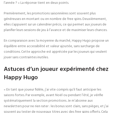
l’année ? » La réponse tient en deux points.
Premièrement, les promotions saisonnières sont souvent plus
généreuses en montant ou en nombre de free spins. Deuxièmement,
elles s’appuient sur un calendrier précis, ce qui permet aux joueurs de
planifier leurs sessions de jeu à l’avance et de maximiser leurs chances.
En comparaison avec la moyenne du marché, Happy Hugo propose un
équilibre entre accessibilité et valeur ajoutée, sans surcharge de
conditions. Cette approche est appréciée par les joueurs qui veulent
jouer sans contraintes inutiles.
Astuces d’un joueur expérimenté chez
Happy Hugo
« En tant que joueur fidèle, j’ai vite compris qu’il faut anticiper les
saisons fortes. Par exemple, avant Noël ou pendant l’été, je vérifie
systématiquement la section promotions. Je m’abonne aux
newsletters pour ne rien rater : les bonus sont clairs, sans pièges, et j’ai
souvent pu tester de nouveaux titres avec des free spins offerts. Cela