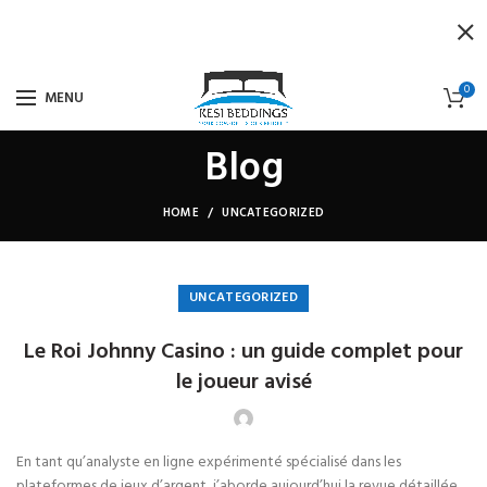
0
MENU
Blog
HOME
UNCATEGORIZED
UNCATEGORIZED
Le Roi Johnny Casino : un guide complet pour
le joueur avisé
En tant qu’analyste en ligne expérimenté spécialisé dans les
plateformes de jeux d’argent, j’aborde aujourd’hui la revue détaillée