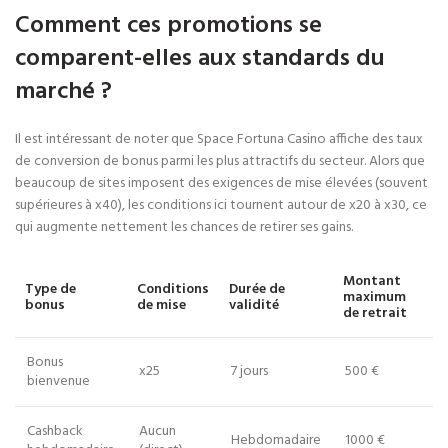
Comment ces promotions se
comparent-elles aux standards du
marché ?
Il est intéressant de noter que Space Fortuna Casino affiche des taux
de conversion de bonus parmi les plus attractifs du secteur. Alors que
beaucoup de sites imposent des exigences de mise élevées (souvent
supérieures à x40), les conditions ici tournent autour de x20 à x30, ce
qui augmente nettement les chances de retirer ses gains.
Montant
Type de
Conditions
Durée de
maximum
bonus
de mise
validité
de retrait
Bonus
x25
7 jours
500 €
bienvenue
Cashback
Aucun
Hebdomadaire
1000 €