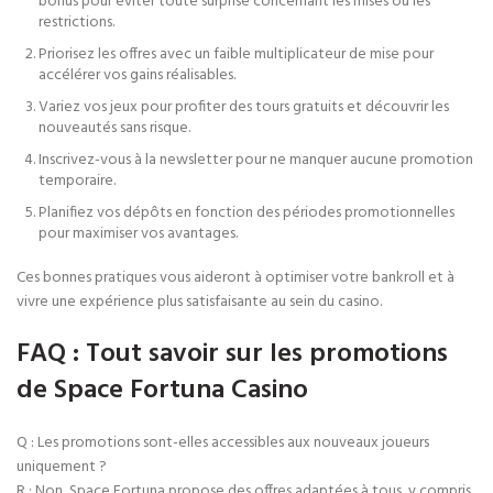
bonus pour éviter toute surprise concernant les mises ou les
restrictions.
Priorisez les offres avec un faible multiplicateur de mise pour
accélérer vos gains réalisables.
Variez vos jeux pour profiter des tours gratuits et découvrir les
nouveautés sans risque.
Inscrivez-vous à la newsletter pour ne manquer aucune promotion
temporaire.
Planifiez vos dépôts en fonction des périodes promotionnelles
pour maximiser vos avantages.
Ces bonnes pratiques vous aideront à optimiser votre bankroll et à
vivre une expérience plus satisfaisante au sein du casino.
FAQ : Tout savoir sur les promotions
de Space Fortuna Casino
Q : Les promotions sont-elles accessibles aux nouveaux joueurs
uniquement ?
R : Non, Space Fortuna propose des offres adaptées à tous, y compris