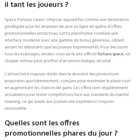
il tant les joueurs ?
Space Fortuna Casino s’impose aujourd’hui comme une destination
privilégiée pour les amateurs de jeux en ligne en quête d’offres
promotionnelles attractives. Cette plateforme combine une
interface moderne avec une gamme de bonus généreux, ciblant
autant les débutants que les joueurs expérimentés. Pour découvrir
tous les avantages, rendez-vous sur le site officiel
fortuna space
, où
chaque visiteur peut profiter d’un univers ludique sécurisé.
L’attractivité majeure réside dans la diversité des promotions
proposées quotidiennement, conçues pour maximiser le plaisir tout
en augmentant les chances de gains. Ces offres sont régulièrement
actualisées pour rester compétitives face aux standards du marché
iGaming, ce qui assure aux joueurs une expérience toujours
renouvelée.
Quelles sont les offres
promotionnelles phares du jour ?