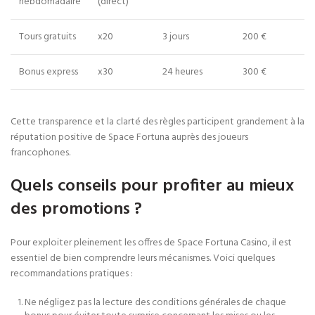
hebdomadaire
(direct)
Tours gratuits
x20
3 jours
200 €
Bonus express
x30
24 heures
300 €
Cette transparence et la clarté des règles participent grandement à la
réputation positive de Space Fortuna auprès des joueurs
francophones.
Quels conseils pour profiter au mieux
des promotions ?
Pour exploiter pleinement les offres de Space Fortuna Casino, il est
essentiel de bien comprendre leurs mécanismes. Voici quelques
recommandations pratiques :
Ne négligez pas la lecture des conditions générales de chaque