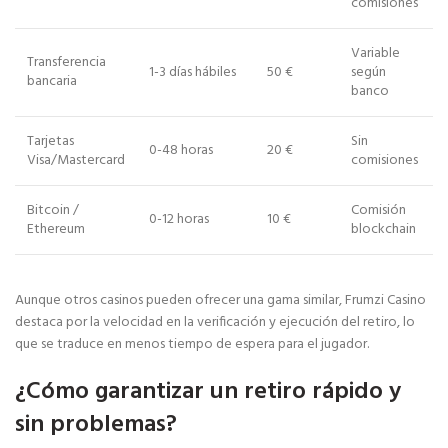
comisiones
Variable
Transferencia
1-3 días hábiles
50 €
según
bancaria
banco
Tarjetas
Sin
0-48 horas
20 €
Visa/Mastercard
comisiones
Bitcoin /
Comisión
0-12 horas
10 €
Ethereum
blockchain
Aunque otros casinos pueden ofrecer una gama similar, Frumzi Casino
destaca por la velocidad en la verificación y ejecución del retiro, lo
que se traduce en menos tiempo de espera para el jugador.
¿Cómo garantizar un retiro rápido y
sin problemas?