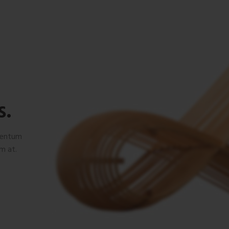
s.
mentum
m at.